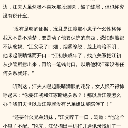
边，江夫人虽然极不喜欢那股烟味，皱了皱眉，但也终究
没有说什幺。
“没有足够的证据，况且是江渡那小崽子什幺性格你
我又不是不清楚，要是动了他要保护的东西，恐怕翻脸都
不认爸妈。”江父吸了口烟，烟雾缭绕，脸上晦暗不明，
他眯起眼睛继而开口：“江初快成年了，找点关系把江初
从少管所捞出来，再给一笔钱封口。以后他和江家没有任
何关系就好。”
听到这，江夫人瞪起眼睛满眼的诧异，女人恨不得惊
呼起来：“你要江初和江家断绝关系？！那以后江渡怎幺
办？我们去世以后江渡就没有兄弟姐妹能陪伴了！”
“还要什幺兄弟姐妹，”江父啐了一口，骂道：“他这个
小崽子不配。”说完，江父掏出手机打开通讯录找到了一