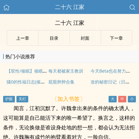
二十六 江家
二十六 江家
上ー章
目录
封面
下ー章
热门小说推荐
【双性/催眠】催眠雌堕言情小说男主角
今天Beta也在努力上位（ABO）
每天都被家主教训
骚0的性福日志(催眠，np)
攻的秘密日记（日攻/攻变受）
屁股肿肿合集
〔加入书签〕
闻言，江初沉默了。许魏拿出来的条件的确太诱人，
这可能算是自己能活下来的唯一希望了。换言之，这样的
条件，无论换做是谁设身处地的想一想，都会认为无法拒
绝。许魏胸有成竹的抱臂看着对方，一脸自信。