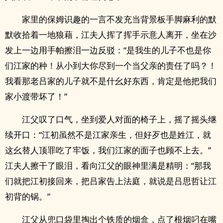
家里的保姆识趣的一言不发充当背景板手脚麻利的默
默收拾着一地狼藉，江夫人挥了挥手示意人离开，坐在沙
发上一边用手帕擦泪一边反驳：“是我生的儿子不也是你
们江家的种！从小到大你尽到一个当父亲的责任了吗？！
我看那老吕家的儿子就不是什幺好东西，肯定是他把我们
家小渡带坏了！”
江父叹了口气，坐到爱人对面的椅子上，摇了摇头继
续开口：“江初虽然不是江家亲生，但好歹也是姓江，就
这幺替人顶罪吃了牢饭，我们江家的面子也顾不上去。”
江夫人擦干了眼泪，看向江父的眼神里满是精明：“那我
们就把江初接回来，把吕家告上法庭，就说是吕思哲让江
初背的锅。”
江父从兜口袋里掏出个铁质的烟盒，点了根烟叼在嘴