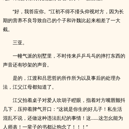
“好，我答应你。”江初不得不擡头仰视对方，因为长
期的营养不良导致自己的个子和许魏比起来相差了一大
截。
三亚。
一幢气派的别墅里，不时传来乒乒乓乓的摔打东西的
声音还有吵架的声音。
是的，江渡和吕思哲的所作所为以及事后的处理办
法，江父江母都知道了。
江父拍着桌子对爱人吹胡子瞪眼，指着对方嘴唇颤抖
几下，压抑着脾气开口：“这就是你生的好儿子！私生活
混乱不说，还做这种违法乱纪的事情！这……这怎幺能为
人师表！一辈子的书都让狗念了！！！”