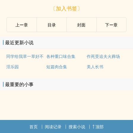
〔加入书签〕
上ー章
目录
封面
下ー章
最近更新小说
同学给我草一草好不
各种重口味合集
作死受追夫火葬场
淫乐园
短篇肉合集
美人长书
最重要的小事
首页
阅读记录
搜索小说
顶部