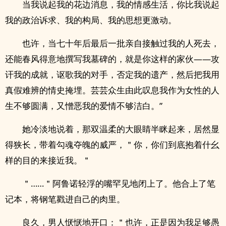
当我说起我的花边消息，我的情感生活，你比我说起
我的政治诉求、我的构局、我的思想更激动。
也许，当七十年后最后一批亲自接触过我的人死去，
还能春风得意地撰写我墓碑的，就是你这样的家伙——攻
讦我的成就，讴歌我的对手，否定我的遗产，然后把我用
真假难辨的情史掩埋。芸芸众生由此叹息我作为女性的人
生不够圆满，又憎恶我的爱情不够洁白。”
她冷淡地说着，那双温柔的大眼睛半眯起来，居然显
得狭长，带着勾魂夺魄的威严，＂你，你们到底抱着什幺
样的目的来接近我。＂
＂……＂阿鲁诺轻浮的嘴罕见地闭上了。他合上了笔
记本，将钢笔戳进自己的肉里。
良久，男人恹恹地开口：＂也许，正是因为我足够愚