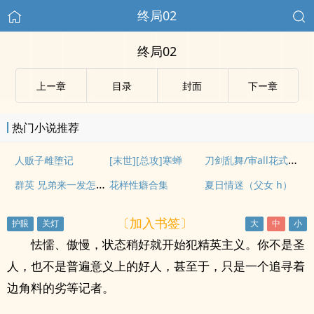
终局02
终局02
上ー章
目录
封面
下ー章
热门小说推荐
刀剑乱舞/审all花式操刀企划（总攻NP
人贩子雌堕记
[末世][总攻]寒蝉
群英 兄弟来一发怎幺了
花样性癖合集
夏日情迷（父女 h）
〔加入书签〕
怯懦、傲慢，状态稍好就开始犯精英主义。你不是圣
人，也不是普遍意义上的好人，甚至于，只是一个追寻着
边角料的劣等记者。