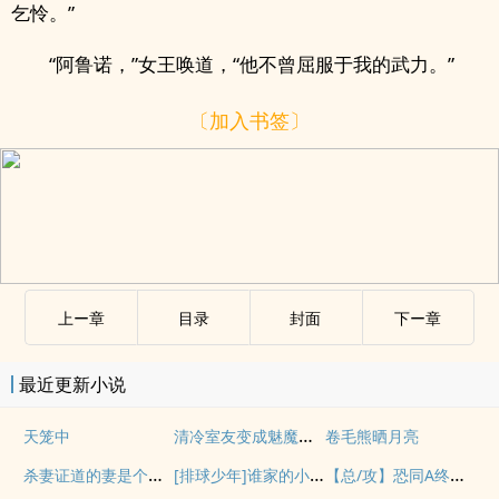
乞怜。”
“阿鲁诺，”女王唤道，“他不曾屈服于我的武力。”
〔加入书签〕
上ー章
目录
封面
下ー章
最近更新小说
清冷室友变成魅魔后（np）
天笼中
卷毛熊晒月亮
杀妻证道的妻是个万人嫌
[排球少年]谁家的小狐狸
【总/攻】恐同A终成A同（abo）