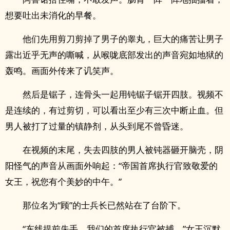
想要吐出未消化的早餐。
他们先用剪刀剪掉了男子的睾丸，巨大的痛苦让男子
露出近乎无声的嘶喊，从喉咙底部发出的声音宛如地狱的
轰鸣。画面外传来了讥笑声。
然后是锯子，连骨头一起用钝锯子锯开四肢。视频不
是连续的，有过剪切，可以看出至少有三次中断止血。但
男人被打了过量的镇静剂，从头到尾不曾昏迷。
在视频的末尾，失去四肢的男人被钝器砸开脑壳，阴
阳怪气的声音从画面外响起：“帝国首席执行官致敬爱的
女王，祝您有个美妙的中午。”
那位名为“顾”的士兵长已然站在了台阶下。
“东线提前失手。我们的首席执行官被捕。”女王沉默