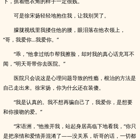
下，抓着他衣角的样子一定很贱。
可是徐宋扬轻轻地抱住我，让我别哭了。
朦胧视线里我搂住他的腰，眼泪落在他衣领上，
“哥，我爱你…我爱你。”
“乖，”他拿过纸巾帮我擦脸，却对我的真心话充耳不
闻，“明天哥带你去医院。”
医院只会说这是心理问题导致的性瘾，根治的方法是
自己走出来。徐宋扬，你为什幺还在装傻。
“我是认真的。我不想再骗自己了，我爱你，是想要
和你接吻的爱。”
“宋语洲，”他推开我，站起身居高临下地看我，“你只
是把亲情和爱情弄混淆了——没关系，听哥的话，一切都