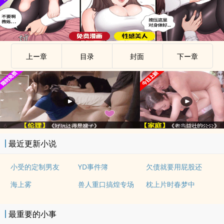
上ー章
目录
封面
下ー章
最近更新小说
小受的定制男友
YD事件簿
欠债就要用屁股还
海上雾
兽人重口搞煌专场
枕上片时春梦中
最重要的小事