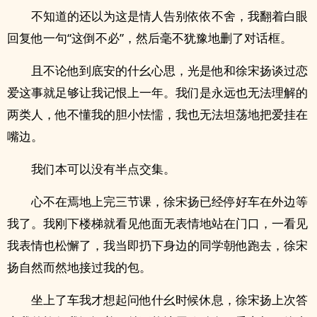
不知道的还以为这是情人告别依依不舍，我翻着白眼
回复他一句“这倒不必”，然后毫不犹豫地删了对话框。
且不论他到底安的什幺心思，光是他和徐宋扬谈过恋
爱这事就足够让我记恨上一年。我们是永远也无法理解的
两类人，他不懂我的胆小怯懦，我也无法坦荡地把爱挂在
嘴边。
我们本可以没有半点交集。
心不在焉地上完三节课，徐宋扬已经停好车在外边等
我了。我刚下楼梯就看见他面无表情地站在门口，一看见
我表情也松懈了，我当即扔下身边的同学朝他跑去，徐宋
扬自然而然地接过我的包。
坐上了车我才想起问他什幺时候休息，徐宋扬上次答