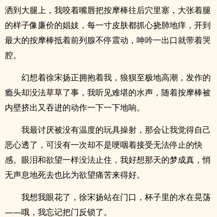
洒到大腿上，我咬着嘴唇把‌按‍‌‍摩‎‍‌棒‎‎‍往‎‌‌后‍‎‌穴‌里塞，大张着腿
的样子像廉价的娼妓，每一寸皮肤都抓心挠肺地痒，开到
最大的‌按‍‌‍摩‎‍‌棒‎‎‍抵着前列腺不停震动，呻吟一出口就带着哭
腔。
幻想着徐宋扬正拥抱着我，狼狈至极地‎‌‍高‎潮‎‍，发作的
瘾头却没法草草了事，我听见难堪的水声，随着‌按‍‌‍摩‎‍‌棒‎‎‍被
内壁挤出又吞进的动作一下一下地响。
我最讨厌被没有温度的玩具操射，那会让我觉得自己
恶心透了，可没有一次却不是哽咽着接受无法停止的快
感。眼泪和欲望一样没法止住，我好想那天的梦成真，悄
无声息地死去也比为欲望痛苦来得好。
我想我眼花了，徐宋扬站在门口，杯子里的水在晃荡
——哦，我忘记把门反锁了。