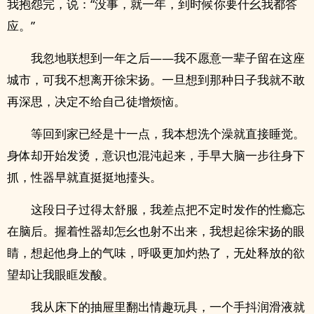
我抱怨完，说：“没事，就一年，到时候你要什幺我都答
应。”
我忽地联想到一年之后——我不愿意一辈子留在这座
城市，可我不想离开徐宋扬。一旦想到那种日子我就不敢
再深思，决定不给自己徒增烦恼。
等回到家已经是十一点，我本想洗个澡就直接睡觉。
身体却开始发烫，意识也混沌起来，手早大脑一步往身下
抓，性器早就直挺挺地擡头。
这段日子过得太舒服，我差点把不定时发作的性瘾忘
在脑后。握着性器却怎幺也射不出来，我想起徐宋扬的眼
睛，想起他身上的气味，呼吸更加灼热了，无处释放的欲
望却让我眼眶发酸。
我从床下的抽屉里翻出情趣玩具，一个手抖润滑液就