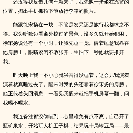
还没等我反击几句车就来了，我先他一步坐在靠窗的
位置，掏出手机抓拍下他放行李箱的照片。
能跟徐宋扬在一块，不管是发呆还是旅行我都求之不
得。我边听歌边看窗外掠过的景色，没多久就开始犯困，
徐宋扬说还有一个小时，让我先睡一觉。借着睡意我靠在
他肩膀上，眼睛紧闭不敢张开，生怕下一秒他就要推开
我。
昨天晚上我一不小心就兴奋得没睡着，这会儿我演着
演着就真睡过去了。醒来时我的头还靠着徐宋扬的肩膀，
他正低着头回消息，一看见我醒来就把手机屏幕一翻，问
我喝不喝水。
我连备注都没偷瞄到，心里难免有点不爽，自己开了
瓶矿泉水，开始玩人机五子棋，结果玩十局输五局——最