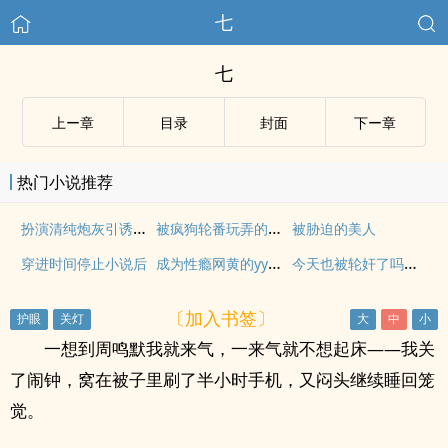
七
七
上ー章
目录
封面
下ー章
热门小说推荐
扮演清纯炮灰引诱主角强制爱了（快穿np）
被疯狗轮番玩弄的美人日常［双性/快穿］
被胁迫的美人
成为性瘾网黄的yy对象后（双1v1）
今天也被轮奸了吗（双性合集）
穿进时间停止小说后
〔加入书签〕
一想到周鸣默我就来气，一来气就不想起床——我关
了闹钟，窝在被子里刷了半小时手机，又闷头继续睡回笼
觉。