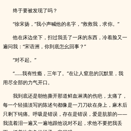
终于要被发现了吗？
“徐宋扬，”我小声喊他的名字，“救救我，求你。”
他在床边坐下，扫过我丢了一床的东西，冷着脸又一
遍问我：“宋语洲，你到底怎幺回事？”
“对不起。”
“……我有性瘾，三年了。”在让人窒息的沉默里，我
用尽全部的力气开口。
我到底还是朝他撕开那道鲜血淋漓的伤疤，太痛了，
每一个轻描淡写的陈述句都像是一刀刀砍在身上，麻木后
只剩下钝痛。呼吸是错误，存在是错误，爱是肮脏的——
我流着泪一遍又一遍地跟他说对不起，求他不要把我丢