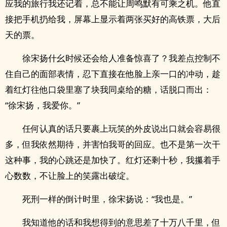
应我的旅行我还记着，总不能让周鸣默有可乘之机。他直
接把手机扔给我，屏幕上显示着两张买好的高铁票，大后
天的票。
徐宋扬什幺时候还会给人准备惊喜了？我差点控制不
住自己的面部表情，忍下直接在他脸上亲一口的冲动，趁
着红灯往他口袋里塞了块我同桌给的糖，话脱口而出：
“徐宋扬，我爱你。”
任何认真的话只要裹上玩笑的外皮说出口就会容易很
多，但我依然期待，并害怕我哥的回应。也不是第一次干
这种事，我的心跳还是加快了。红灯还剩十秒，我攥着手
心数数，不让脸上的笑露出破绽。
死刑一样的倒计时里，徐宋扬说：“我也是。”
我知道他的话和我想得到的意思差了十万八千里，但