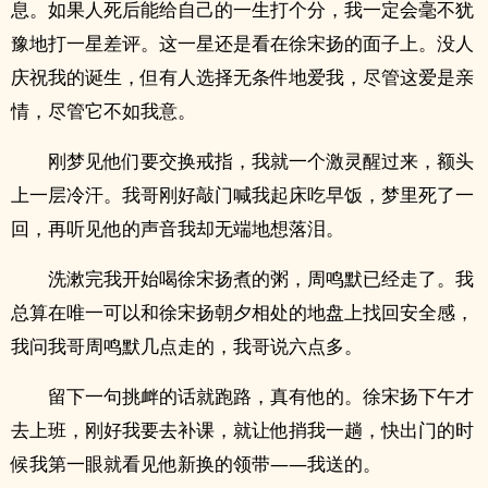
息。如果人死后能给自己的一生打个分，我一定会毫不犹
豫地打一星差评。这一星还是看在徐宋扬的面子上。没人
庆祝我的诞生，但有人选择无条件地爱我，尽管这爱是亲
情，尽管它不如我意。
刚梦见他们要交换戒指，我就一个激灵醒过来，额头
上一层冷汗。我哥刚好敲门喊我起床吃早饭，梦里死了一
回，再听见他的声音我却无端地想落泪。
洗漱完我开始喝徐宋扬煮的粥，周鸣默已经走了。我
总算在唯一可以和徐宋扬朝夕相处的地盘上找回安全感，
我问我哥周鸣默几点走的，我哥说六点多。
留下一句挑衅的话就跑路，真有他的。徐宋扬下午才
去上班，刚好我要去补课，就让他捎我一趟，快出门的时
候我第一眼就看见他新换的领带——我送的。