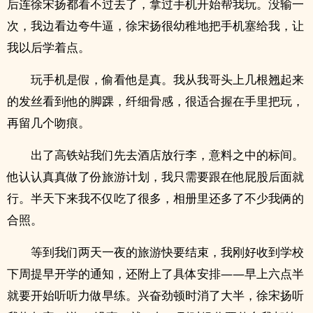
后连徐宋扬都看不过去了，拿过手机开始帮我玩。没输一
次，我边看边夸牛逼，徐宋扬很幼稚地把手机塞给我，让
我以后学着点。
玩手机是假，偷看他是真。我从我哥头上几根翘起来
的发丝看到他的脚踝，纤细骨感，很适合握在手里把玩，
再留几个吻痕。
出了高铁站我们先去酒店放行李，意料之中的标间。
他认认真真做了份旅游计划，我只需要跟在他屁股后面就
行。半天下来我不仅吃了很多，相册里还多了不少我俩的
合照。
等到我们两天一夜的旅游快要结束，我刚好收到学校
下周提早开学的通知，还附上了具体安排——早上六点半
就要开始听听力做早练。兴奋劲顿时消了大半，徐宋扬听