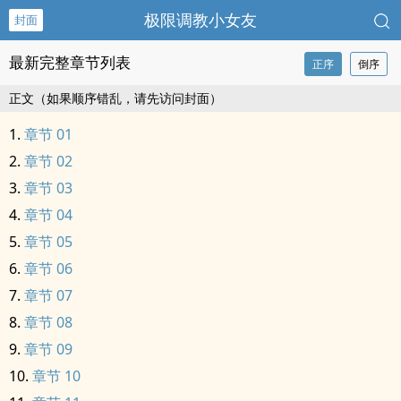
极限‎‍调‌教‌‌‍小女友
封面
最新完整章节列表
正序
倒序
正文（如果顺序错乱，请先访问封面）
章节 01
章节 02
章节 03
章节 04
章节 05
章节 06
章节 07
章节 08
章节 09
章节 10