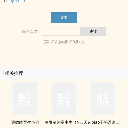
章节 11
尾页
输入页数
(第
1
/
1
页)当前
100
条/页
相关推荐
‎‍调‌教‌‌‍体育生小狗
‎‌‎凌‎辱‍‌清纯高中生（NP）
天选biao子的‌‍‌淫‍‎浪‎快穿