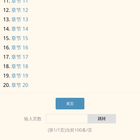
章节 11
章节 12
章节 13
章节 14
章节 15
章节 16
章节 17
章节 18
章节 19
章节 20
尾页
输入页数
(第
1
/
1
页)当前
100
条/页