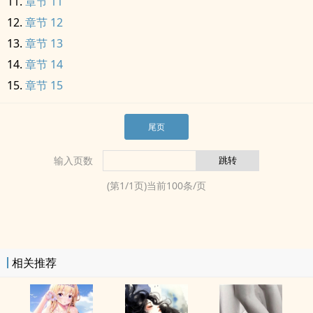
章节 11
章节 12
章节 13
章节 14
章节 15
尾页
输入页数
(第
1
/
1
页)当前
100
条/页
相关推荐