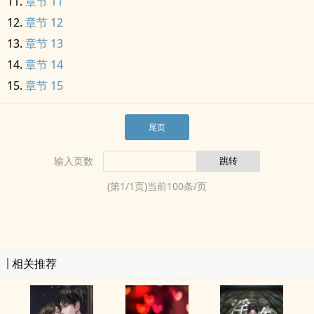
章节 11
章节 12
章节 13
章节 14
章节 15
尾页
输入页数
(第
1
/
1
页)当前
100
条/页
相关推荐