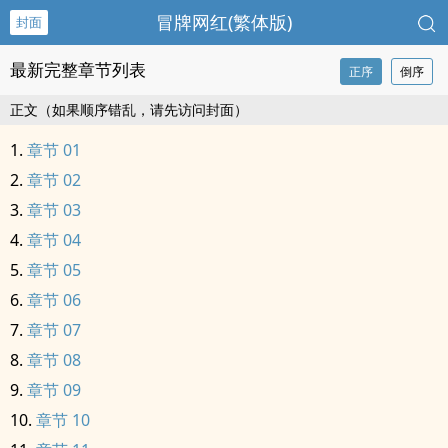
冒牌网红(繁体版)
封面
最新完整章节列表
正序
倒序
正文（如果顺序错乱，请先访问封面）
章节 01
章节 02
章节 03
章节 04
章节 05
章节 06
章节 07
章节 08
章节 09
章节 10