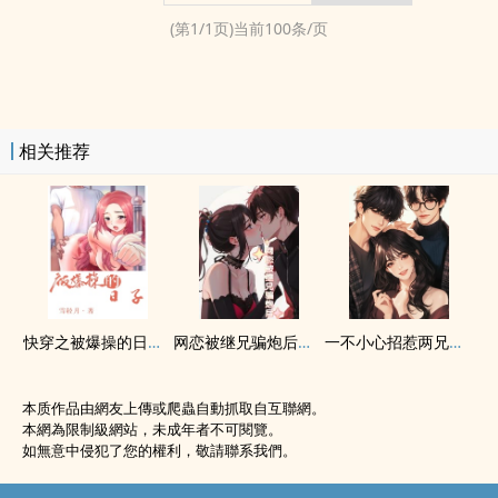
(第
1
/
1
页)当前
100
条/页
相关推荐
快穿之被爆操的日子（1v1 ‍高‍h‌）
网恋被继兄骗炮后（伪骨科1v1）
一不小心招惹两兄弟（1V2、‎‌‍高‌H‎‎‍、全处）
本质作品由網友上傳或爬蟲自動抓取自互聯網。
本網為限制級網站，未成年者不可閱覽。
如無意中侵犯了您的權利，敬請聯系我們。