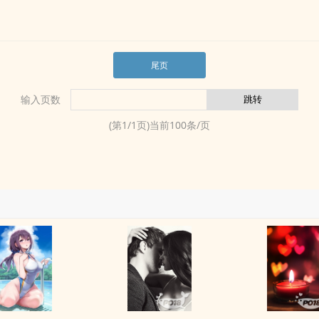
尾页
输入页数
(第
1
/
1
页)当前
100
条/页