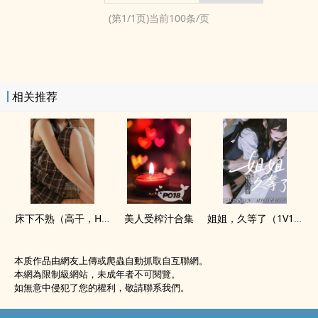
(第
1
/
1
页)当前
100
条/页
相关推荐
床下不熟（高干，H）
美人受榨汁合集
姐姐，久等了（1V1/H）
本质作品由網友上傳或爬蟲自動抓取自互聯網。
本網為限制級網站，未成年者不可閱覽。
如無意中侵犯了您的權利，敬請聯系我們。