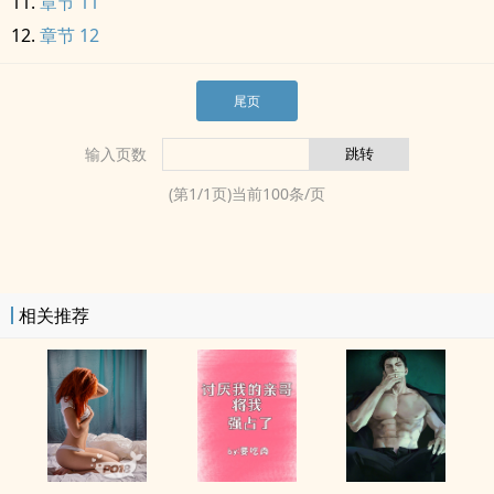
章节 11
章节 12
尾页
输入页数
(第
1
/
1
页)当前
100
条/页
相关推荐