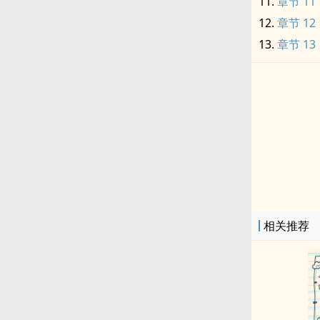
章节 11
章节 12
章节 13
相关推荐