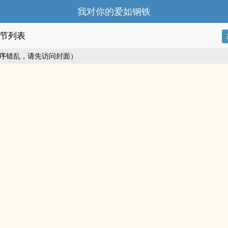
我对你的爱如钢铁
节列表
序错乱，请先访问封面）