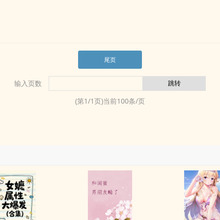
尾页
输入页数
(第
1
/
1
页)当前
100
条/页