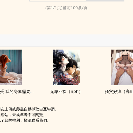
(第
1
/
1
页)当前
100
条/页
不做爱就难受 我的身体需要‍精‎‎液‎来治病
无屌不欢（nph）
‍骚‍‌‎穴‌好痒（‎高‎h‌‍
網友上傳或爬蟲自動抓取自互聯網。
級網站，未成年者不可閱覽。
犯了您的權利，敬請聯系我們。