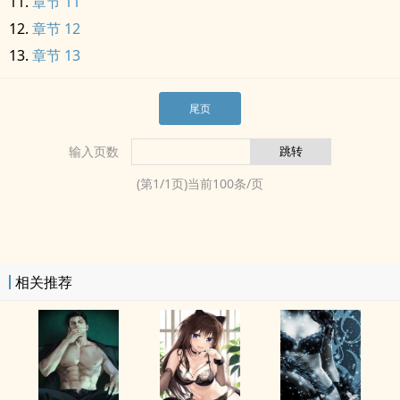
章节 11
章节 12
章节 13
尾页
输入页数
(第
1
/
1
页)当前
100
条/页
相关推荐