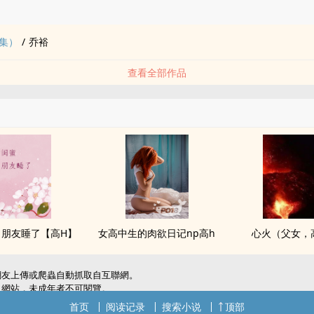
品
集）
/
乔裕
查看全部作品
友睡了【‎‌高‎H‍‎】
女高中生的‌肉‎‌‍欲‎‍‌日记np‎‎高‍‍‎h‍‌‍
心火（‍父‎‌女‌‎‍，‎‌
網友上傳或爬蟲自動抓取自互聯網。
級網站，未成年者不可閱覽。
犯了您的權利，敬請聯系我們。
首页
阅读记录
搜索小说
顶部