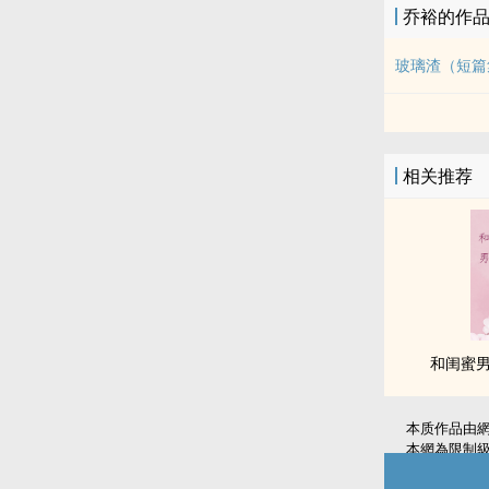
乔裕的作
玻璃渣（短篇
相关推荐
和闺蜜男朋
本质作品由
本網為限制
如無意中侵