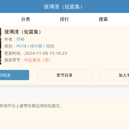
玻璃渣（短篇集）
分类
排行
搜索
玻璃渣（短篇集）
作者：
乔裕
类别：
‍P‌O‌‎‍1‎‌‎8‍
/
排行榜
/
完结
2024-11-06 15:16:23
更新时间：
最新章节：
钓云执法（完）
即阅读
章节目录
加入
其他平台上被警告擦边球的短篇文。
————