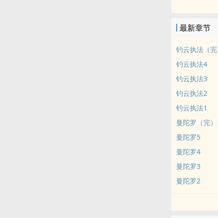
目前三篇：
《燕南归》古
最新章节
《曼陀罗》现
《钓云执法》
钓云执法（完
关于收费：
钓云执法4
我的每章字数
钓云执法3
实际偏低
钓云执法2
看文愉快老爷
以后这里可能
钓云执法1
标签： 简体版 /
曼陀罗（完）
曼陀罗5
曼陀罗4
曼陀罗3
曼陀罗2