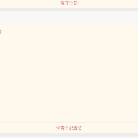
展开全部
言
言
现言
）
均4k到7k不等，每个故事前三章免费，收费标准大约40po币/千字，不
们～
会再更新，放一些碎片肉，练手什幺的。
 古代 / 现代 / 强强 / 女性向 /
查看全部章节