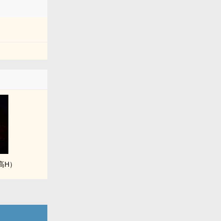
高‎H‍‎）