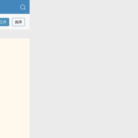
正序
倒序