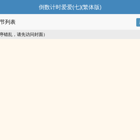
倒数计时爱爱(七)(繁体版)
节列表
序错乱，请先访问封面）