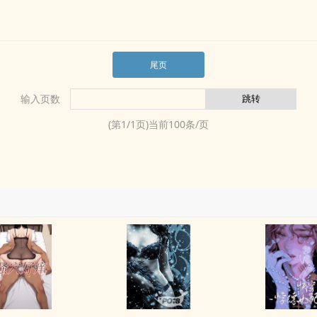
尾页
输入页数
(第
1
/
1
页)当前
100
条/页