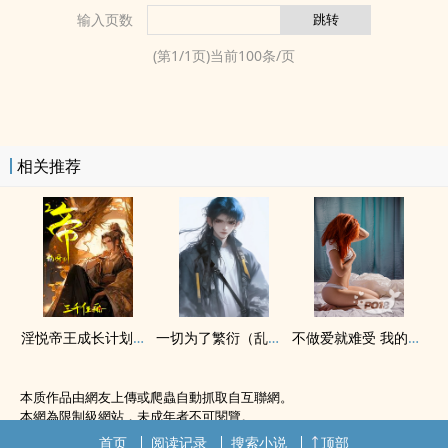
输入页数
(第
1
/
1
页)当前
100
条/页
相关推荐
‌‎‍淫‍‌悦‍‎‎帝王成长计划【后宫H】
一切为了繁衍（‌‎乱‎‍伦‍）
不做爱就难受 我的身体需要‌‎‍精‎‌‌液‍‎来治病
本质作品由網友上傳或爬蟲自動抓取自互聯網。
本網為限制級網站，未成年者不可閱覽。
如無意中侵犯了您的權利，敬請聯系我們。
首页
阅读记录
搜索小说
顶部