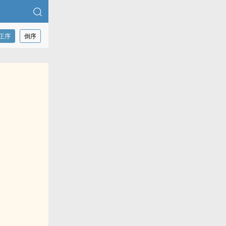
正序
倒序