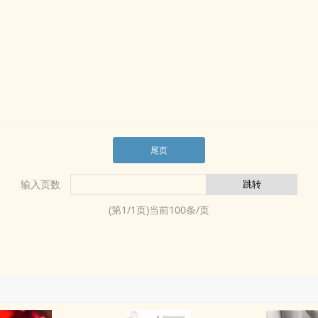
尾页
输入页数
(第
1
/
1
页)当前
100
条/页