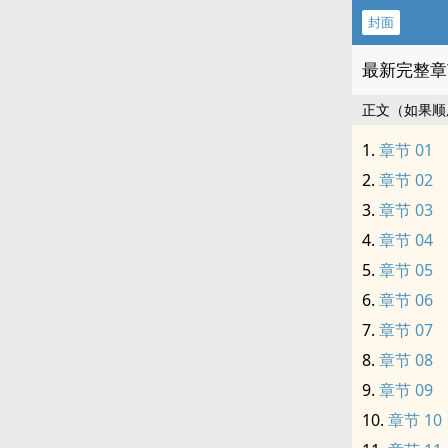
封面
最新完整章
正文（如果顺
章节 01
章节 02
章节 03
章节 04
章节 05
章节 06
章节 07
章节 08
章节 09
章节 10