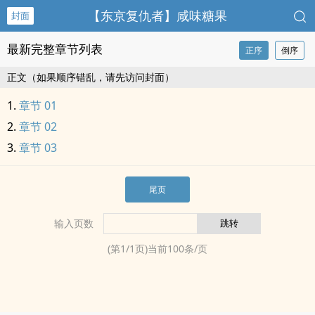
【东京复仇者】咸味糖果
封面
最新完整章节列表
正序
倒序
正文（如果顺序错乱，请先访问封面）
章节 01
章节 02
章节 03
尾页
输入页数
(第
1
/
1
页)当前
100
条/页