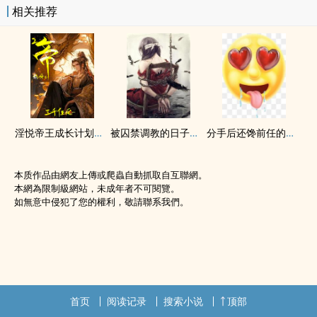
相关推荐
‌‎淫‌‌‎悦‎帝王成长计划【后宫H】
被囚禁‎调‎‌教‌的日子（SM‎高‍‍H‍‌‎1v1）
分手后还馋前任的身体（校园H）
本质作品由網友上傳或爬蟲自動抓取自互聯網。
本網為限制級網站，未成年者不可閱覽。
如無意中侵犯了您的權利，敬請聯系我們。
首页
阅读记录
搜索小说
顶部