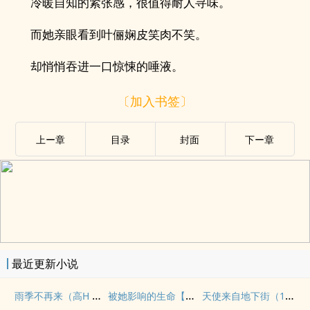
冷暖自知的紧张感，很值得耐人寻味。
而她亲眼看到叶俪娴皮笑肉不笑。
却悄悄吞进一口惊悚的唾液。
〔加入书签〕
上ー章
目录
封面
下ー章
最近更新小说
雨季不再来（高H 甜文）
被她影响的生命【主熟女嬷/正太】
天使来自地下街（1v2,BG,h,全洁）