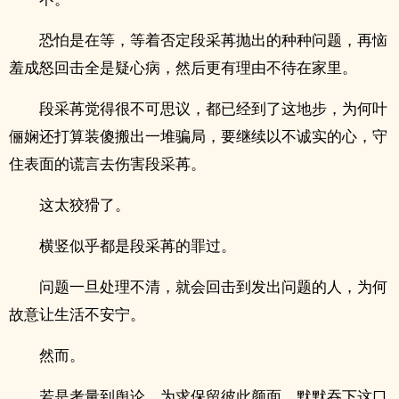
恐怕是在等，等着否定段采苒抛出的种种问题，再恼
羞成怒回击全是疑心病，然后更有理由不待在家里。
段采苒觉得很不可思议，都已经到了这地步，为何叶
俪娴还打算装傻搬出一堆骗局，要继续以不诚实的心，守
住表面的谎言去伤害段采苒。
这太狡猾了。
横竖似乎都是段采苒的罪过。
问题一旦处理不清，就会回击到发出问题的人，为何
故意让生活不安宁。
然而。
若是考量到舆论，为求保留彼此颜面，默默吞下这口