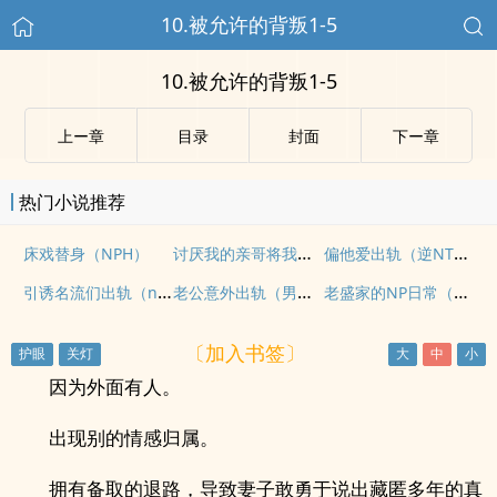
10.被允许的背叛1-5
10.被允许的背叛1-5
上ー章
目录
封面
下ー章
热门小说推荐
讨厌我的亲哥将我强占了
偏他爱出轨（逆NTR）
床戏替身（NPH）
引诱名流们出轨（nph）
老公意外出轨（男出轨）
老盛家的NP日常（乱伦，高H，NP）
〔加入书签〕
因为外面有人。
出现别的情感归属。
拥有备取的退路，导致妻子敢勇于说出藏匿多年的真