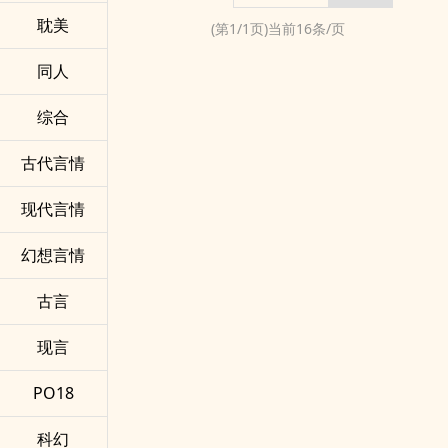
耽美
(第
1
/
1
页)当前
16
条/页
同人
综合
古代言情
现代言情
幻想言情
古言
现言
PO18
科幻