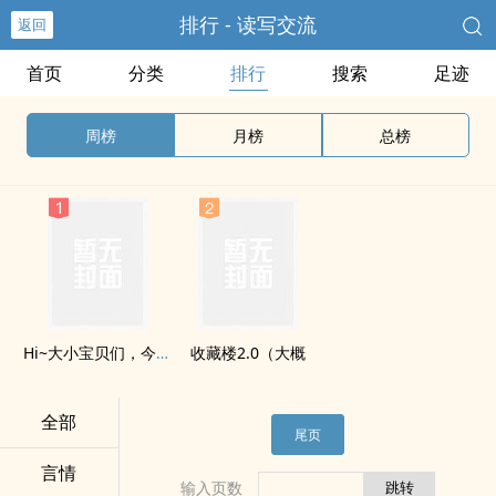
排行 - 读写交流
返回
首页
分类
排行
搜索
足迹
周榜
月榜
总榜
Hi~大小宝贝们，今天更新了幺？
收藏楼2.0（大概
全部
尾页
言情
输入页数