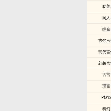
耽美
同人
综合
古代言
现代言
幻想言
古言
现言
PO1
科幻