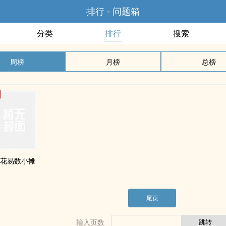
排行 - 问题箱
分类
排行
搜索
周榜
月榜
总榜
花易数小摊
尾页
输入页数