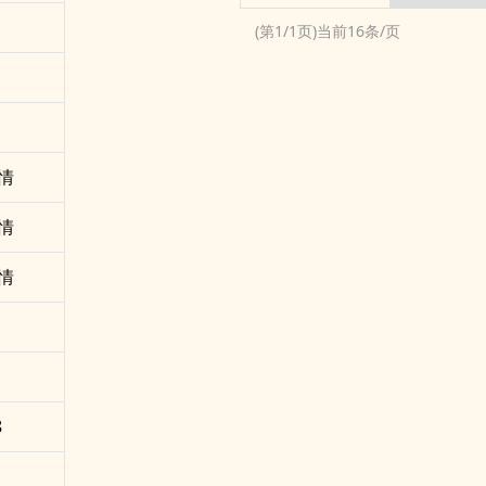
(第
1
/
1
页)当前
16
条/页
情
情
情
8