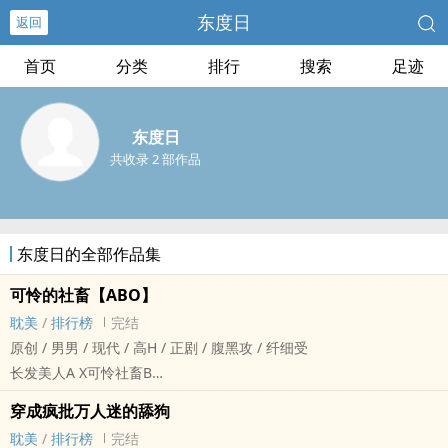
东度日
返回
首页
分类
排行
搜索
足迹
东度日
共收录 2 部作品
东度日的全部作品集
可怜的社畜【ABO】
耽美
/
排行榜
完结
原创 / 男男 / 现代 / ‍‎‌高‍‎‌H‎ / 正剧 / 腹黑攻 / 纤细受
长发美人A X可怜社畜B
商野X周颂
穿成疯批万人迷的舔狗
作为一个出生在ABO世界里的社畜，既不是极具侵略性的Alpha，也
耽美
/
排行榜
完结
不是娇软可人的Omega。