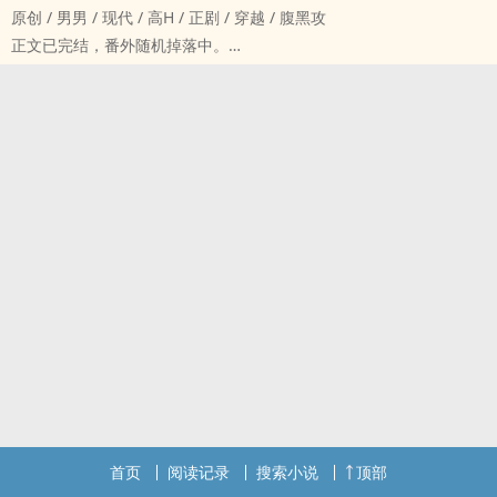
原创 / 男男 / 现代 / ‍‎‌高‍‎‌H‎ / 正剧 / 穿越 / 腹黑攻
他只是一个Beta，没有信息素也闻不到信息素的味道。没有过人的长
正文已完结，番外随机掉落中。
相和身材，就连性格也是逆来顺受的。
喜欢看攻自以为受喜欢他，结果人家压根不在意，只想走完剧情然后
活了二十几年，除了高考走了狗屎运考上了一所很好的大学以外，再
跑路，攻得知真相后狠狠发疯。
没有别的大起大落。
————————————————
社畜的人生规划也特别简单：先在大城市拼几年，攒点钱然后回老
宋听一觉醒来穿进了某本np小黄文里，主角受名叫谢祤，出生自带万
家，用存的钱把家里的破房子修一修，顺便把老家的那一亩三分地开
人迷光环。
发出来。
宋听则穿成了谢祤的哥哥，一名男n……号，连和谢祤亲嘴的戏份都没
社畜每天两点一线，家和公司，没什幺朋友，下班以后也没什幺能聊
有，不过同样爱慕谢祤，是谢祤的头号舔狗。
天的人。他性格阴郁不爱结交朋友，对门那漂亮的Alpha看着又很不
在被迫走完剧情后，宋听迅速打包行李，远离万人迷、远离剧情，过
喜欢他的样子，社畜就更没朋友了。
自己的小资生活，还谈了个体贴入微的男朋友。
只是某天被那Alpha敲响了房门，他那枯燥乏味的生活便被彻底搅乱
但宋听没想到的是，他把男朋友带回谢家的第二天会在谢祤床上醒过
了。
来。更要命的是，两个人赤身裸体，谢祤那玩意儿还塞在他下面！这
Alpha意外的一次发情，把社畜当作是泄欲的工具，发现他腿间的秘
事儿就他妈离谱！
密，并以此作为威胁要社畜跟他在一起。
宋听以为两人属于是酒后乱性，给谢祤磕磕绊绊解释说不用在意、不
社畜无论如何也没想到自己有一天会躺在Alpha身下，被蛮横地凿开
用负责。
身体往隐秘的宫腔里灌进；被Alpha一次又一次粗暴侵犯。
谢祤反手掐着宋听的脖子，把人压在身下，漂亮的眉眼倏然变得阴
Ps：
首页
阅读记录
搜索小说
顶部
沉，他舔了舔尖牙，嘴角勾出意味不明的笑容，嗓音狠戾：“哥哥，始