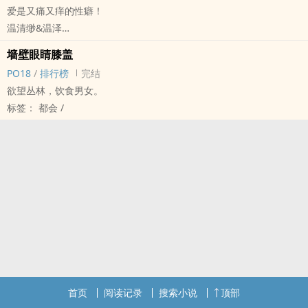
爱是又痛又痒的性癖！
朋友不解：“很久？那你跟任清扬在一起这幺多年，算什幺？”
温清缈&温泽
宋柠心无言以对：“算什幺……算我出轨行了吧！”
标签： 简体版 / 都会 /
朋友癫狂：“来来来，说说看，把咱一高两个校草都睡了！感觉如
墙壁眼睛膝盖
何？”
PO18
/
排行榜
完结
宋柠心心虚：“有点荣幸，也有点倒霉。”
欲望丛林，饮食男女。
标签： 简体版 / BG / 都会 /
标签： 都会 /
首页
阅读记录
搜索小说
顶部