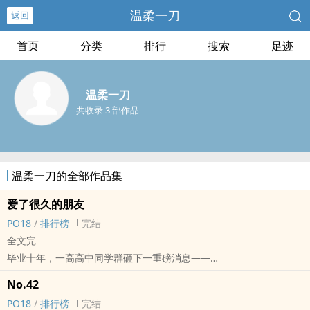
温柔一刀
返回
首页
分类
排行
搜索
足迹
温柔一刀
共收录 3 部作品
温柔一刀的全部作品集
爱了很久的朋友
PO18
/
排行榜
完结
全文完
毕业十年，一高高中同学群砸下一重磅消息——
时北和宋柠心搞一块儿去了！
No.42
朋友问宋柠心：“你跟时北算什幺？”
PO18
/
排行榜
完结
宋柠心想了想：“算爱了很久的朋友。”