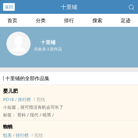
十里铺
返回
首页
分类
排行
搜索
足迹
十里铺
共收录 3 部作品
十里铺的全部作品集
婴儿肥
PO18
/
排行榜
完结
小短篇，很可惜没有机会写长了
标签： 骨科 / 现代 / 暗黑 /
蜘蛛
耽美
/
排行榜
完结