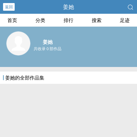
姜她
返回
首页
分类
排行
搜索
足迹
姜她
共收录 0 部作品
姜她的全部作品集