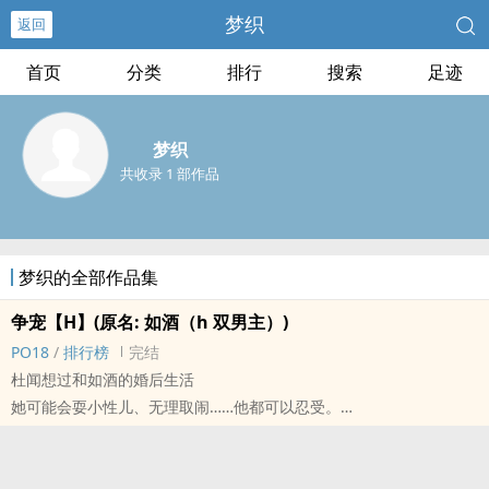
梦织
返回
首页
分类
排行
搜索
足迹
梦织
共收录 1 部作品
梦织的全部作品集
争宠【H】(原名: 如酒（h 双男主）)
PO18
/
排行榜
完结
杜闻想过和如酒的婚后生活
她可能会耍小性儿、无理取闹……他都可以忍受。
但他没想过他还要跟一个臭小子争风吃醋：）
*
顾子燊知道自己耍得了帅，