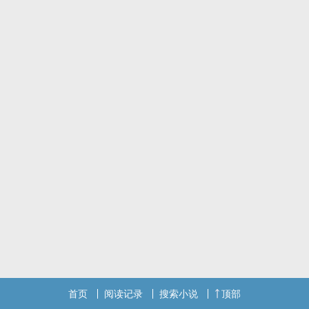
后来他才知道他更能卖得了萌！
如酒～今晚来我房间吧(⁎⁍̴̛ᴗ⁍̴̛⁎)
双男主/he
标签： 爽文 / 女性向 / 甜文 /
首页
阅读记录
搜索小说
顶部