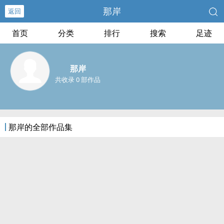
那岸
返回
首页
分类
排行
搜索
足迹
那岸
共收录 0 部作品
那岸的全部作品集