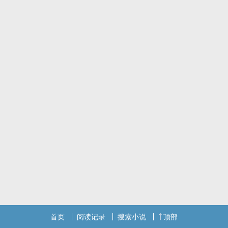
本文轻松向，剧情不多。
文章不长，就当一个睡前小甜饼～QAQ
首页
阅读记录
搜索小说
顶部