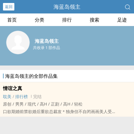
海蓝岛领主
返回
首页
分类
排行
搜索
足迹
海蓝岛领主
共收录 1 部作品
海蓝岛领主的全部作品集
情谊之真
耽美
/
排行榜
完结
原创 / 男男 / 现代 / ‎高‌‌‍H‌‎‍ / 正剧 / ‎高‌‌‍H‌‎‍ / 轻松
口欲期婚前禁欲婚后重欲总裁攻＊独身但不自闭画画美人受
顾简真被母亲拉去跟朋友的儿子相亲，却在咖啡馆内，遇见了数年前
种在心底的人，对方也在相亲？
缘分使然，不如领个证吧～