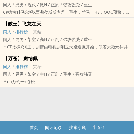
同人 / 男男 / 现代 / 微H / 正剧 / 强攻强受 / 重生
各种私设，不喜勿入！！！
CP德拉科马尔福X西弗勒斯斯内普，重生，竹马，HE，OOC预警，慎
文案
入！！！
怎堪信 白衣染血身陨此间
【微玉】飞龙在天
德拉科于2026年重生回到1983年，西弗勒斯于1985年意外死亡后复
忆往昔 携手相授蛮荒相救
同人
/
排行榜
完结
活，成了五岁男孩，两人同岁设定。
现如今 阴阳隔断 隐姓埋名于心口
同人 / 男男 / 架空 / ‌高‌H‍ / 正剧 / 强攻强受 / 重生
＊1985年8月30日，马尔福庄园内，五岁的德拉科不可置信的盯着预
刻骨恨 是非善恶 一念成魔前尘尽
＊CP太微X润玉，剧情由电视剧润玉大婚造反开始，假若太微元神并
言家日报上的一则消息，他拿着报纸颤抖着找到了卢修斯，望见父亲
终不负 烟尘寥寥白衣再现
未消散，却因为不明缘由被困于润玉的先天法宝人鱼泪之中，在人鱼
苍白而又颓败的脸色，德拉科脸上血色顿失，随即眼前一黑，昏了过
【万苍】 痴情佩
恍若梦 满目朦胧夜话相约
泪中看尽了润玉先前所经历的一切，但他无法离开人鱼泪，在润玉身
去。
同人
/
排行榜
完结
语轻诉 前事尽明 幡然醒悟却难回
边的日子里，太微开始渐渐爱上润玉，最后因为机缘巧合，太微复
＊掉落的预言家日报上，一行醒目的标题，来自残余食死徒隐匿谋划
同人 / 男男 / 架空 / 中H / 正剧 / 重生 / 强攻强受
魔道路 将计就计 决然向前永不悔
活，然后开始了他的漫漫追玉之路，有各种私设，总体来说是甜文，
四年的报复－－－－对角巷遭遇攻击，下面是密密麻麻的小字，因开
＊cp万剑一x苍松
然虽生死不悔，可终究放不下……
结局HE。
学在即，对角巷聚集了众多巫师，霍格沃茨魔法学校最年轻的魔药课
＊苍松重生，改变万剑一结局，痴情迷弟
万师兄……
＊不喜慎入！不喜慎入！不喜慎入！
教授、斯莱特林学院院长西弗勒斯·斯内普正好在对角巷中，他救了许
＊脑洞大开，剧情从蛮荒行闯入圣殿毁修罗塔破冥渊开始
青云门……
多巫师，最后却被许多食死徒围攻偷袭，阿不思·邓布利多与凤凰社成
＊文笔渣，人物性格尽量还原，结局保证HE，作者偶尔抽风，不喜者
员，还有众多奥罗得到消息赶到后，已然晚了一步，那位最年轻的教
慎入
授已经停止了呼吸。
引子
＊同一时间，古老而又封闭的普林斯庄园霎时如复苏一般，生机勃
这一世，
首页
阅读记录
搜索小说
顶部
发，庄园深处的密室内，不知名的魔法阵发出阵阵光芒，光芒完全消
你活着，我以为你死了，而我活着的原因，只是为了给你报仇；