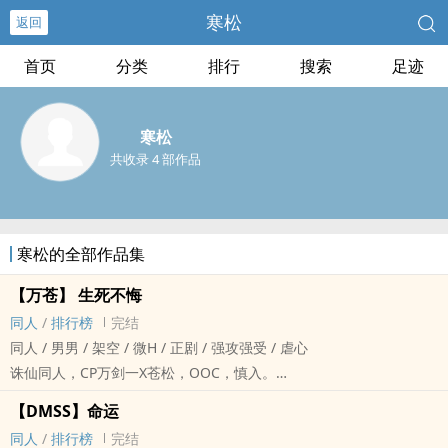
寒松
返回
首页
分类
排行
搜索
足迹
寒松
共收录 4 部作品
寒松的全部作品集
【万苍】 生死不悔
同人
/
排行榜
完结
同人 / 男男 / 架空 / 微H / 正剧 / 强攻强受 / 虐心
诛仙同人，CP万剑一X苍松，OOC，慎入。
若苍松在叛出青云门前一夜知道万剑一没死，那会是何种情况？
【DMSS】命运
因为电视剧，对林惊羽怨念颇深，因此文中设定林惊羽为田不易的徒
同人
/
排行榜
完结
弟，而张小凡成了苍松的徒弟。