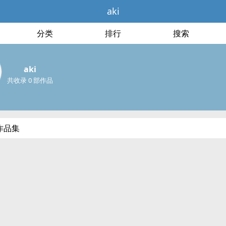
aki
分类
排行
搜索
aki
共收录 0 部作品
作品集