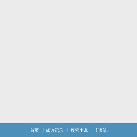
佳、难堪大任。
师弟最后犯了大错，偷了宗门的镇派之宝被断掉筋脉逐出师门。
苏禾自觉做事隐秘，这天衍宗无人再能与他争。
谁料一次秘境试炼，苏禾生死未卜，下落不明。
＊
听说魔尊娶了位美娇娘，据知情人士所说，那小娘子日夜承欢，身上
没有一处好皮肉，肚子微鼓，里头装满了‌‎精‍‎液‌，活像怀胎三月的妇
人，而且，那小娘子的脸，像极了天衍宗失踪多年的大师兄。
疯批黑化攻＊恶毒蠢货受
司宥＊苏禾
‎‍1‌‍‎v‎1‌‌/双性/强制/没有火葬场
受是真坏也是真蠢
炖肉放飞之作。
首页
阅读记录
搜索小说
顶部