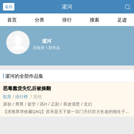
濯河
返回
首页
分类
排行
搜索
足迹
濯河
共收录 1 部作品
濯河的全部作品集
恶毒蠢货失忆后‎‌被‎‍‌操‎‌翻
‍‎耽‍美‎‍
/
排行榜
完结
原创 / ‌‍男‌男‌‌‍ / 架空 / ‎高‌‎H‍‌‎ / 正剧 / 美攻强受 / 玄幻
【求推荐求收藏QAQ】苏禾是天下第一宗门天衍宗大长老的独生子，
为人嚣张跋扈，身为大师兄却没有个大师兄的样子。
师弟天资聪颖，他便设计夺了他的修仙资源，让他寸步不能再进。
师弟惊才绝艳、气运惊人，他便在父亲面前各种挑拨，说师弟品行不