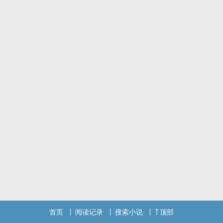
入v，剧情章免费
更新有保障，一般一天一更，有时两天一更
前期强制囚禁，强制篇幅较短，不虐身不虐心，他真的很甜！
感谢观看！
首页
阅读记录
搜索小说
顶部