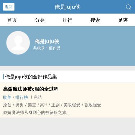
俺是juju侠
返回
首页
分类
排行
搜索
足迹
俺是juju侠
共收录 1 部作品
俺是juju侠的全部作品集
高傲魔法师被c服的全过程
耽美
/
排行榜
完结
原创 / 男男 / 架空 / ‌‌高‍H‎ / 正剧 / 美攻强受 / 强攻强受
傲娇魔法师从身到心的被征服之旅
又名：忠犬学生如何温暖恩师身心
魔幻异世界背景，魔法与剑存在的大陆
每章三千字，第四章入v，中间更改了入v机制，从第十二章开始，h