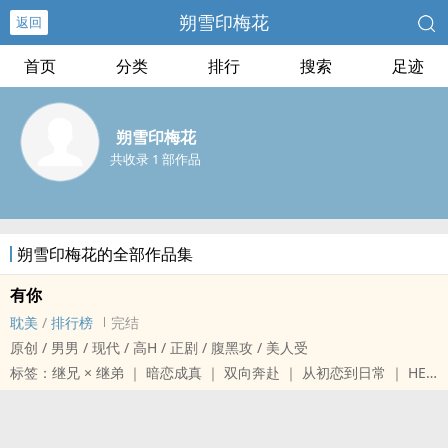
朔雪印梅花
返回
首页
分类
排行
搜索
足迹
朔雪印梅花
共收录 1 部作品
朔雪印梅花的全部作品集
有你
耽美
/
排行榜
完结
原创 / 男男 / 现代 / ‌‍高‍‎‌H‎‎ / 正剧 / 腹黑攻 / 美人受
标签：继兄 × 继弟 ｜ 暗恋成真 ｜ 双向奔赴 ｜ 从初恋到日常 ｜ HE
雪会化的，但下一个冬天还会下。
十九岁的简川藏了一个秘密，藏了整整两年——他喜欢上了和自己没
有血缘关系的继兄顾时年。