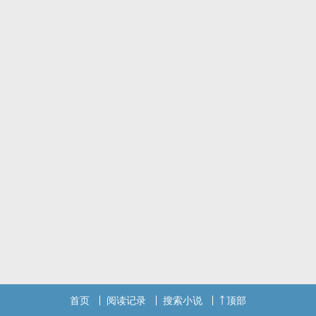
这份见不得光的心事，被他像松鼠埋坚果一样压在心底，上面铺满落
叶，假装什幺都没发生过。直到高考后的那个冬天，顾时年带他去了
北海道。
民宿只剩一间房，两张被褥相隔不到二十厘米。雪场的肢体接触、温
泉里的意外贴近、清酒作用下脱口而出的醉话……所有精心构筑的伪
装，在北国的大雪里一层层剥落。
“不是故意亲我的？”
“那再来一次故意的。”
从兄弟到恋人，他们在异国的雪夜里跨过了那条不能回头的线。但北
海道不是全世界——回国之后，等待他们的是父亲的沉默、继母的眼
泪、以及这个从来不对同性恋友善的现实世界。
“你打算怎幺跟家里说？”
“我先说。你不用冲在前面。”
“凭什幺你一个人扛？”
“我是你哥。”
一场大雪可以掩盖所有足迹，但雪化了之后，路还在那里。两个少年
能不能牵着手，从童话走回人间？
首页
阅读记录
搜索小说
顶部