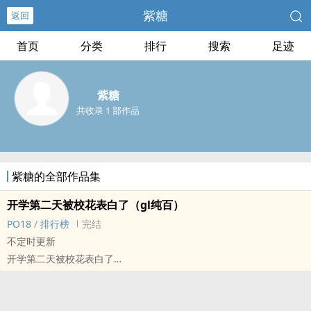
紫糖
返回
首页
分类
排行
搜索
足迹
紫糖
共收录 1 部作品
紫糖的全部作品集
开学第二天被校花表白了（gl纯百）
‎‍‌P‎‎‍O‌‍‌1‎‌8‌‌‎
/
排行榜
完结
不定时更新
开学第二天被校花表白了
校花很直接 说是因为自己长得像她死去的前任
替身这个东西 严絮听说过 不是什幺好事
但是因为校花实在貌美 和她在一起也没坏处