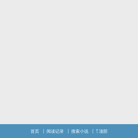
严絮就答应了
但是没想到校花把她玩完就踹了……
严絮无所谓 毕竟她一开始就知道
而且她也不喜欢秦苏然
某一天严絮在路上看到了和自己长得一样的人
大为震惊
秦苏然的前任没死？？？
狗血 欢脱 神经 甜虐 年上 ‌1‍‎v‎‍1‌‍‎ he
标签： ‌1‌V‎‍1‍‌‍ / 年上 / 女性向 / 百合 /
首页
阅读记录
搜索小说
顶部