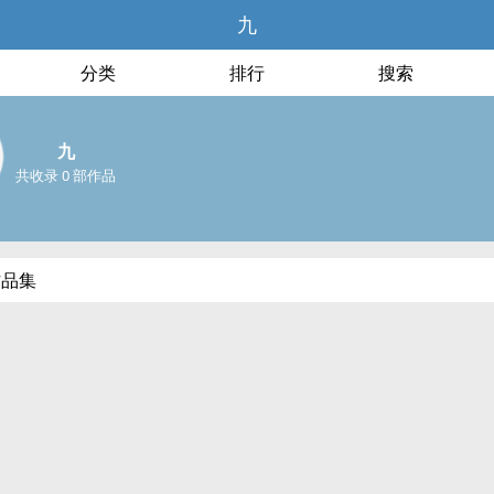
九
分类
排行
搜索
九
共收录 0 部作品
作品集