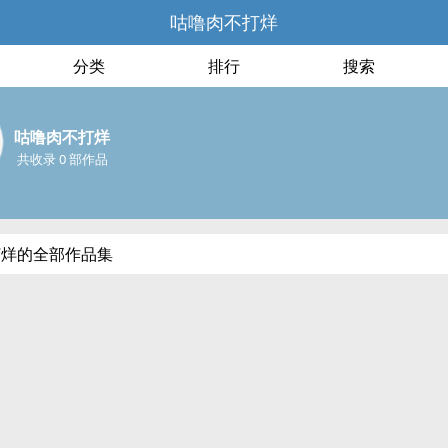
咕噜肉不打烊
分类
排行
搜索
咕噜肉不打烊
共收录 0 部作品
打烊的全部作品集