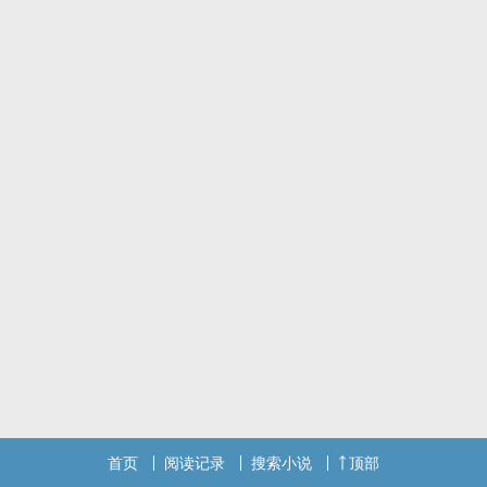
“贝里安，如果我不是我，我会爱你。”
……
辛西娅是个烂人，是个骗子。
她做出的承诺无一兑现。
风流多情恃靓行凶心理状态常年不太乐观——半精灵吟游诗人辛西娅
x
在NP文坚持婚后性行为——人类圣骑士德里克
企图熬死所有竞争对手来修成正果——半精灵贝里安
精神稳定理解能力清奇性冷淡听不懂人话逼疯所有人——精灵伊维利
欧斯
以及各色男配。
排雷：
dnd背景，看不懂是我的问题不是你的。
XP很杂成分更杂，注意及时避让以免被创，自行注意标题warning。
排雷排排排排到厌倦也没有用，实在气不过就骂两句点×吧，很抱歉本
站没有负分机制。
全文免费，拒绝打赏，拒绝任何对于本文的站外评价，也没有必要在
首页
阅读记录
搜索小说
顶部