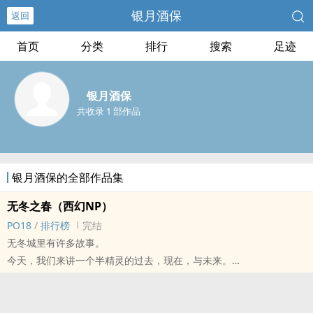
银月酒保
返回
首页
分类
排行
搜索
足迹
银月酒保
共收录 1 部作品
银月酒保的全部作品集
无冬之春（西幻NP）
PO18
/
排行榜
完结
无冬城里有许多故事。
今天，我们来讲一个半精灵的过去，现在，与未来。
简介：
“叔叔，我不会离开你。”
“德尔，我会是你的妻子，直到死亡将我们分离。”