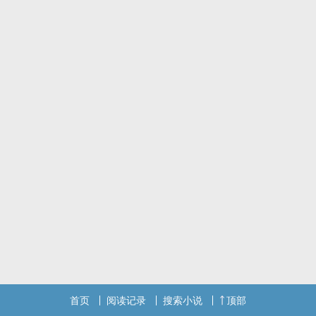
首页
阅读记录
搜索小说
顶部