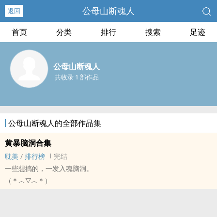
公母山断魂人
返回
首页
分类
排行
搜索
足迹
公母山断魂人
共收录 1 部作品
公母山断魂人的全部作品集
黄暴脑洞合集
耽美
/
排行榜
完结
一些想搞的，一发入魂脑洞。
（＊︿▽︿＊）