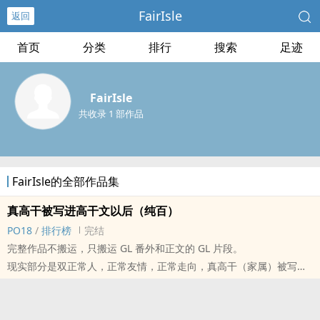
FairIsle
返回
首页
分类
排行
搜索
足迹
FairIsle
共收录 1 部作品
FairIsle的全部作品集
真高干被写进高干文以后（纯百）
PO18
/
排行榜
完结
完整作品不搬运，只搬运 GL 番外和正文的 GL 片段。
现实部分是双正常人，正常友情，正常走向，真高干（家属）被写进
高干文以后，开盒与网络暴力。
架空虚构部分是境外非敌对势力与高官女儿，间谍与腐败家庭，OE。
PO 没办法调整内文字体，请将就区分现实部分与架空虚构部分。