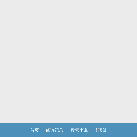
人物的思想不代表我的思想。
不推荐对各种人与事有妖魔化认知的读者阅读。
不推荐对相应主题应激的读者阅读。
不推荐拿我搞的架空虚构探讨上升我的私生活的读者阅读。
不推荐已经被别有用心势力煽动的读者阅读。
不推荐仅通过互联网而非现实生活了解法律、腐败、别有用心势力的
读者阅读。
不要网络暴力。有法律疑惑可以咨询律师。不熟悉社会新闻可以访问
《人民日报》《三联生活周刊》《财新》等。
封面是 Leonor Fini《Red Vision》。
作者不是高干家属。现在中国也没有高干，只有国家工作人员。
SM现代校园狗血百合
首页
阅读记录
搜索小说
顶部