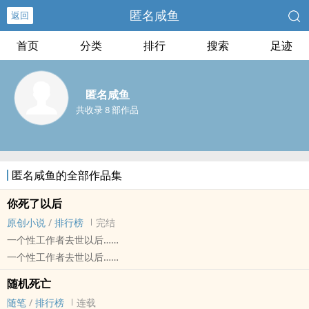
匿名咸鱼
返回
首页
分类
排行
搜索
足迹
匿名咸鱼
共收录 8 部作品
匿名咸鱼的全部作品集
你死了以后
原创小说
/
排行榜
完结
一个性工作者去世以后……
一个性工作者去世以后……
随机死亡
随笔
/
排行榜
连载