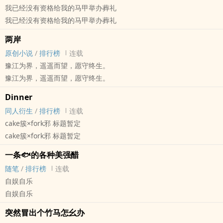
我已经没有资格给我的马甲举办葬礼
我已经没有资格给我的马甲举办葬礼
两岸
原创小说
/
排行榜
连载
豫江为界，遥遥而望，愿守终生。
豫江为界，遥遥而望，愿守终生。
Dinner
同人衍生
/
排行榜
连载
cake簇×fork邪 标题暂定
cake簇×fork邪 标题暂定
一条🐟的各种美强醋
随笔
/
排行榜
连载
自娱自乐
自娱自乐
突然冒出个竹马怎幺办