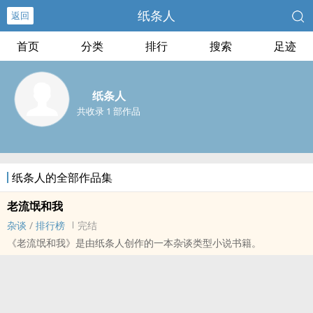
纸条人
返回
首页
分类
排行
搜索
足迹
纸条人
共收录 1 部作品
纸条人的全部作品集
老流氓和我
杂谈
/
排行榜
完结
《老流氓和我》是由纸条人创作的一本杂谈类型小说书籍。