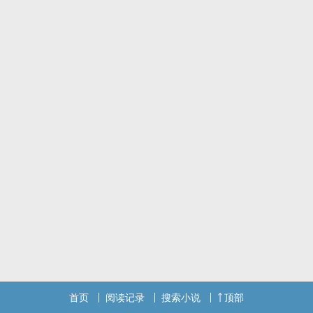
首页
阅读记录
搜索小说
顶部