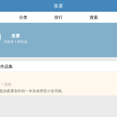
夜雾
分类
排行
搜索
夜雾
共收录 1 部作品
部作品集
完结
是由夜雾创作的一本杂谈类型小说书籍。