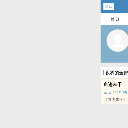
返回
首页
夜雾的全
血迹未干
杂谈
/
排行榜
《血迹未干》