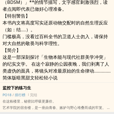
（BDSM）」**的情节描写，文字感官刺激强烈，读
者点阅即代表已做好心理准备。
【特别警告】
本书内文将高度写实还原动物交配时的自然生理反应
（如：结....）。
门槛极高，没看过百科全书的卫道人士勿入，请保持
对大自然的敬畏与科学理性。
【简介】
这是一部深刻探讨「生物本能与现代社群美学冲突」
的纪实文学。 在这个寂静的公园夜晚，我们剥离了人
类虚伪的面具，将镜头对准最原始的生命律动.............
简体版暗黑甜文轻松轻小说
监控下的练习生
PO18
/
排行榜
完结
在这栋楼里，秘密比呼吸更廉价。
艺术学院的宿舍楼，是一座由青春、嫉妒与野心堆叠而成的牢笼。 每
天晚上，当镁光灯熄灭，练舞室与社办的阴影中，另一场演出才正要