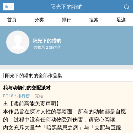
阳光下的猎豹
返回
首页
分类
排行
搜索
足迹
阳光下的猎豹
共收录 2 部作品
阳光下的猎豹的全部作品集
我与动物们的交配派对
PO18
/
排行榜
完结
⚠️【读前高能免责声明】
本作品旨在探讨人性的黑暗面。所有的动物都是自愿
的，过程中没有任何动物受到伤害，请安心阅读。
内文充斥大量**「暗黑禁忌之恋」与「支配与臣服