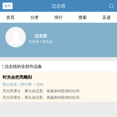
沈念梧
返回
首页
分类
排行
搜索
足迹
沈念梧
共收录 1 部作品
沈念梧的全部作品集
时光会把亮雕刻
同人衍生
/
排行榜
完结
亮光双重生，重头谈恋爱。褚嬴换种圆满的结局。
亮光双重生，重头谈恋爱。褚嬴换种圆满的结局。