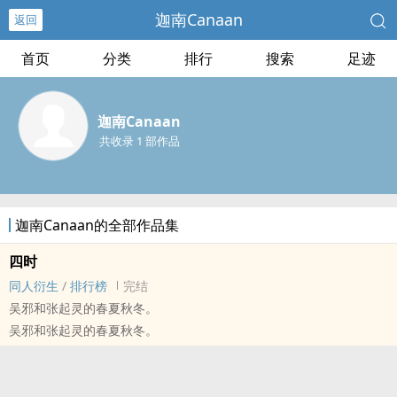
迦南Canaan
返回
首页
分类
排行
搜索
足迹
迦南Canaan
共收录 1 部作品
迦南Canaan的全部作品集
四时
‌同‍‎‌人‎‌‌衍生
/
排行榜
完结
吴邪和张起灵的春夏秋冬。
吴邪和张起灵的春夏秋冬。