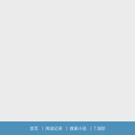
伯利特·亚伯拉罕、阿蒙、梅迪奇、克莱恩·莫雷蒂（周明瑞）、天尊⋯
等。
结局爱情线单一向，绝不开后宫，绝不！
文章描述手法偏以第二人称，你（女主）为主。女主剧情设定并不讨
喜（预警，所以不喜欢可以别代入！），但这也是立场不同导致。
后期会解释，主要希望读者可以耐着性子，保持良好口德阅读，谢谢
～
那么，欢迎各位来到这非凡魔药的诡秘世界～
繁体版NPH奇幻穿越二创
首页
阅读记录
搜索小说
顶部