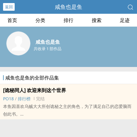
咸鱼也是鱼
返回
首页
分类
排行
搜索
足迹
咸鱼也是鱼
共收录 1 部作品
咸鱼也是鱼的全部作品集
[诡秘同人] 欢迎来到这个世界
PO18
/
排行榜
完结
本鱼因喜欢乌贼大大所创诡秘之主的角色，为了满足自己的恋爱脑而
创此书。
新人写手，处女作，文笔不精，不喜勿喷。
故事剧情线按原文设定延伸，内容与床戏各半，努力维持原作角色不
ooc，剧情线男主：